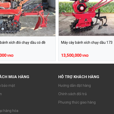
bánh xích đôi chạy dầu có đề
Máy cày bánh xích chạy dầu 173
,000
13,500,000
VND
VND
SÁCH MUA HÀNG
HỖ TRỢ KHÁCH HÀNG
h bảo mật
Hướng dẫn đặt hàng
n
Chính sách đổi trả
Phương thức giao hàng
lại hàng hóa