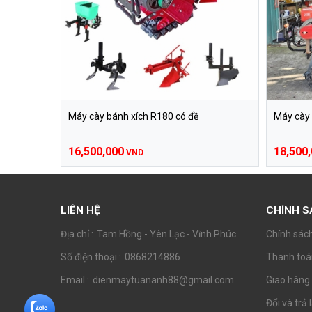
Máy cày bánh xích R180 có đề
Máy cày 
16,500,000
18,500
VND
LIÊN HỆ
CHÍNH 
Địa chỉ :
Tam Hồng - Yên Lạc - Vĩnh Phúc
Chính sác
Số điện thoại :
0868214886
Thanh toá
Email :
dienmaytuananh88@gmail.com
Giao hàng
Đổi và trả 