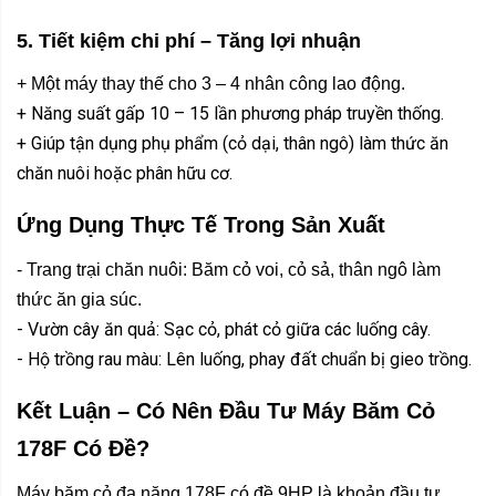
5. Tiết kiệm chi phí – Tăng lợi nhuận
+ Một máy thay thế cho 3 – 4 nhân công lao động.
+ Năng suất gấp 10 – 15 lần phương pháp truyền thống.
+ Giúp tận dụng phụ phẩm (cỏ dại, thân ngô) làm thức ăn
chăn nuôi hoặc phân hữu cơ.
Ứng Dụng Thực Tế Trong Sản Xuất
- Trang trại chăn nuôi: Băm cỏ voi, cỏ sả, thân ngô làm
thức ăn gia súc.
- Vườn cây ăn quả: Sạc cỏ, phát cỏ giữa các luống cây.
- Hộ trồng rau màu: Lên luống, phay đất chuẩn bị gieo trồng.
Kết Luận – Có Nên Đầu Tư Máy Băm Cỏ
178F Có Đề?
Máy băm cỏ đa năng 178F có đề 9HP là khoản đầu tư