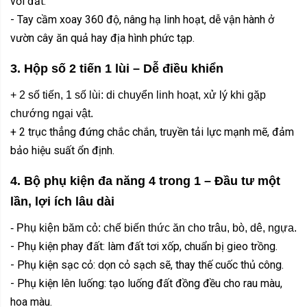
với đất.
- Tay cầm xoay 360 độ, nâng hạ linh hoạt, dễ vận hành ở
vườn cây ăn quả hay địa hình phức tạp.
3. Hộp số 2 tiến 1 lùi – Dễ điều khiển
+ 2 số tiến, 1 số lùi: di chuyển linh hoạt, xử lý khi gặp
chướng ngại vật.
+ 2 trục thẳng đứng chắc chắn, truyền tải lực mạnh mẽ, đảm
bảo hiệu suất ổn định.
4. Bộ phụ kiện đa năng 4 trong 1 – Đầu tư một
lần, lợi ích lâu dài
- Phụ kiện băm cỏ: chế biến thức ăn cho trâu, bò, dê, ngựa.
- Phụ kiện phay đất: làm đất tơi xốp, chuẩn bị gieo trồng.
- Phụ kiện sạc cỏ: dọn cỏ sạch sẽ, thay thế cuốc thủ công.
- Phụ kiện lên luống: tạo luống đất đồng đều cho rau màu,
hoa màu.