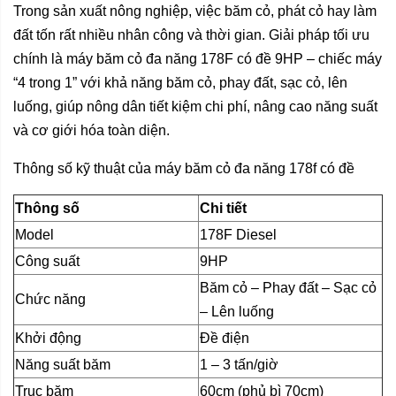
Trong sản xuất nông nghiệp, việc băm cỏ, phát cỏ hay làm
đất tốn rất nhiều nhân công và thời gian. Giải pháp tối ưu
chính là máy băm cỏ đa năng 178F có đề 9HP – chiếc máy
“4 trong 1” với khả năng băm cỏ, phay đất, sạc cỏ, lên
luống, giúp nông dân tiết kiệm chi phí, nâng cao năng suất
và cơ giới hóa toàn diện.
Thông số kỹ thuật của máy băm cỏ đa năng 178f có đề
Thông số
Chi tiết
Model
178F Diesel
Công suất
9HP
Băm cỏ – Phay đất – Sạc cỏ
Chức năng
– Lên luống
Khởi động
Đề điện
Năng suất băm
1 – 3 tấn/giờ
Trục băm
60cm (phủ bì 70cm)