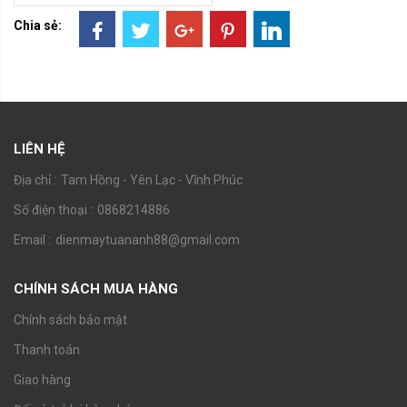
Chia sẻ:
LIÊN HỆ
Địa chỉ :
Tam Hồng - Yên Lạc - Vĩnh Phúc
Số điện thoại :
0868214886
Email :
dienmaytuananh88@gmail.com
CHÍNH SÁCH MUA HÀNG
Chính sách bảo mật
Thanh toán
Giao hàng