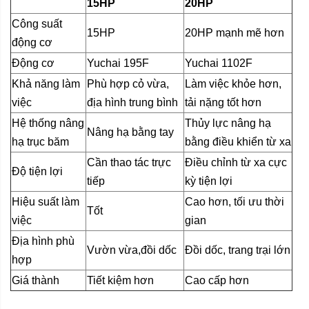
15HP
20HP
Công suất
15HP
20HP mạnh mẽ hơn
động cơ
Động cơ
Yuchai 195F
Yuchai 1102F
Khả năng làm
Phù hợp cỏ vừa,
Làm việc khỏe hơn,
việc
địa hình trung bình
tải nặng tốt hơn
Hệ thống nâng
Thủy lực nâng hạ
Nâng hạ bằng tay
hạ trục băm
bằng điều khiển từ xa
Cần thao tác trực
Điều chỉnh từ xa cực
Độ tiện lợi
tiếp
kỳ tiện lợi
Hiệu suất làm
Cao hơn, tối ưu thời
Tốt
việc
gian
Địa hình phù
Vườn vừa,đồi dốc
Đồi dốc, trang trại lớn
hợp
Giá thành
Tiết kiệm hơn
Cao cấp hơn