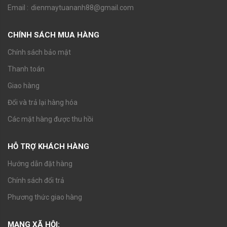
Email :
dienmaytuananh88@gmail.com
CHÍNH SÁCH MUA HÀNG
Chính sách bảo mật
Thanh toán
Giao hàng
Đổi và trả lại hàng hóa
Các mặt hàng được thu hồi
HỖ TRỢ KHÁCH HÀNG
Hướng dẫn đặt hàng
Chính sách đổi trả
Phương thức giao hàng
MẠNG XÃ HỘI: